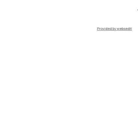
port
Pok
Provided by websedit
IT
EN
Risorse
WeBeep
Lavora con noi
Cerca aule
Cerca docenti
Cerca insegnamenti