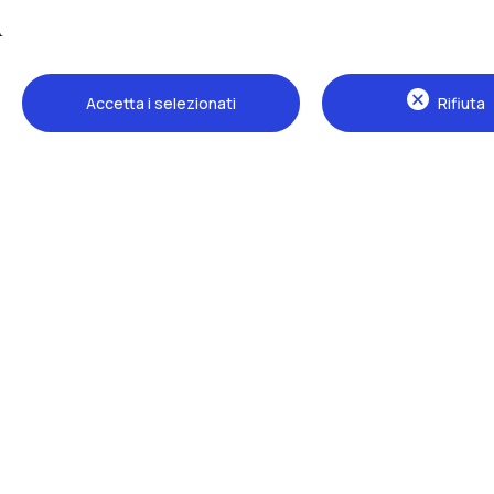
Tutti i siti dell’ecosistema
Accetta i selezionati
Rifiuta
Sedi
Milano Leonardo
Milano Bovisa
Cremona
Lecco