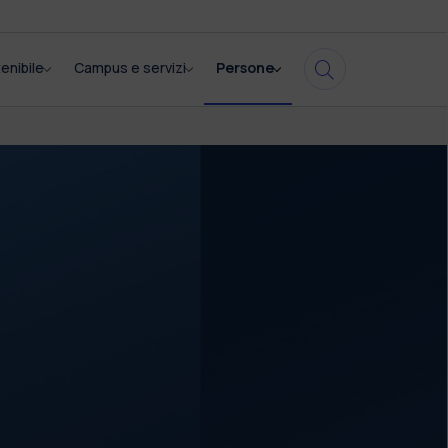
enibile
Campus e servizi
Persone