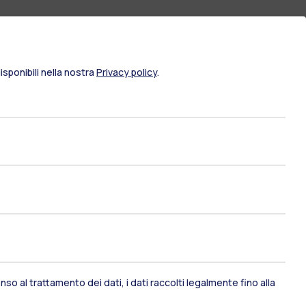
sponibili nella nostra
Privacy policy
.
ami di stato
Career Service
so al trattamento dei dati, i dati raccolti legalmente fino alla