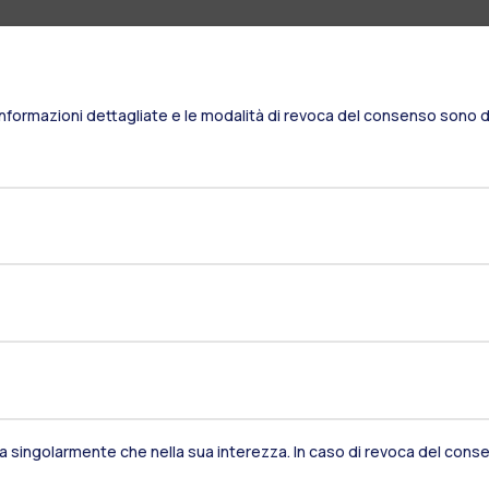
Informazioni dettagliate e le modalità di revoca del consenso sono di
Residenze
Frontiere
Es
sia singolarmente che nella sua interezza. In caso di revoca del consen