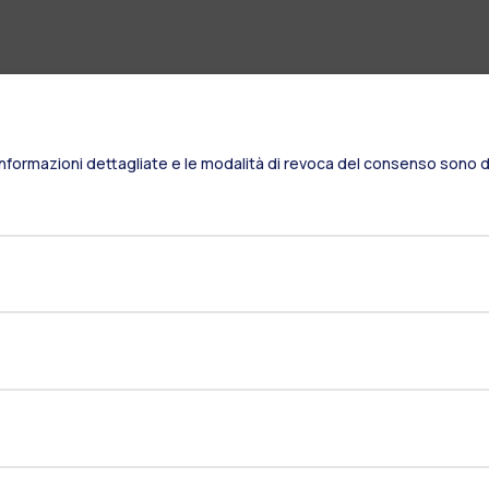
Informazioni dettagliate e le modalità di revoca del consenso sono di
Residenze
Frontiere
Es