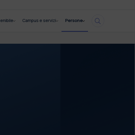
enibile
Campus e servizi
Persone