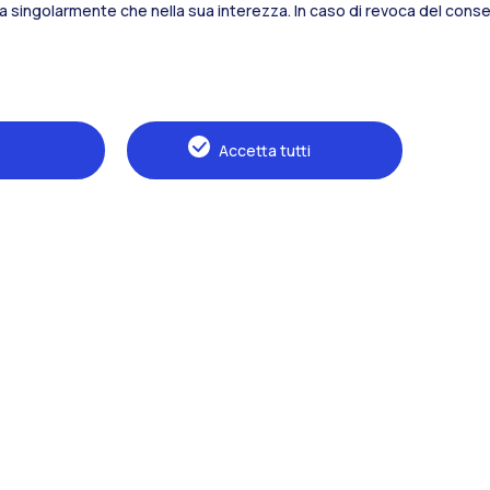
sia singolarmente che nella sua interezza. In caso di revoca del consen
Alumni
Webeep
S
Accetta tutti
Naviga il sito
Il Politecnico
Formazione
Ricerca
Sviluppo sostenibile