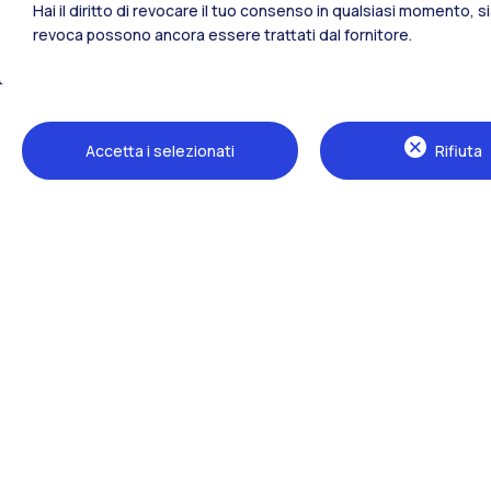
Hai il diritto di revocare il tuo consenso in qualsiasi momento, 
revoca possono ancora essere trattati dal fornitore.
Tutti i siti dell’ecosistema
Accetta i selezionati
Rifiuta
Sedi
Milano Leonardo
Milano Bovisa
Cremona