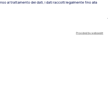
so al trattamento dei dati, i dati raccolti legalmente fino alla
port
Pok
Provided by websedit
IT
EN
Risorse
WeBeep
Lavora con noi
Cerca aule
Cerca docenti