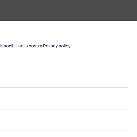
sponibili nella nostra
Privacy policy
.
ami di stato
Career Service