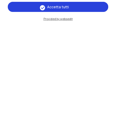
Accetta tutti
IT
EN
Provided by websedit
Sedi
Milano Leonardo
Milano Bovisa
Cremona
Lecco
Mantova
Piacenza
Xi'an