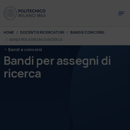
Skip to main content
Skip to page footer
You are here:
HOME
DOCENTI E RICERCATORI
BANDI E CONCORSI
BANDI PER ASSEGNI DI RICERCA
Bandi e concorsi
Bandi per assegni di
ricerca