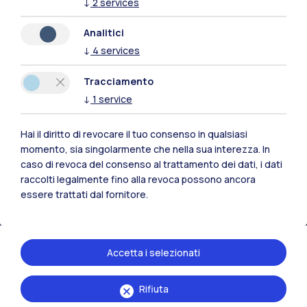
↓
2
services
Analitici
↓
4
services
Polimi Community
Tracciamento
Tutti i siti dell’ecosistema
↓
1
service
Hai il diritto di revocare il tuo consenso in qualsiasi
Residenze
Frontiere
Esa
momento, sia singolarmente che nella sua interezza. In
caso di revoca del consenso al trattamento dei dati, i dati
raccolti legalmente fino alla revoca possono ancora
essere trattati dal fornitore.
Accetta i selezionati
Rifiuta