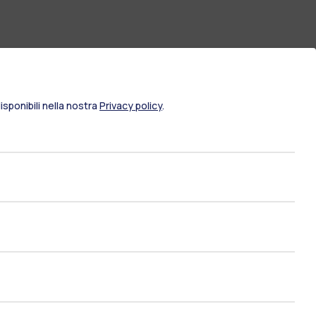
sponibili nella nostra
Privacy policy
.
ami di stato
Career Service