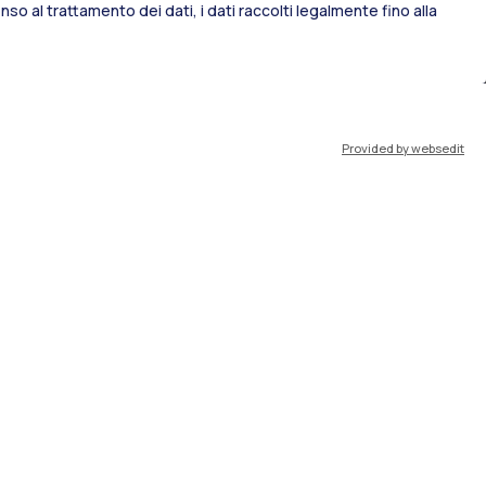
so al trattamento dei dati, i dati raccolti legalmente fino alla
port
Pok
Provided by websedit
IT
EN
Risorse
WeBeep
Lavora con noi
Cerca aule
Cerca docenti