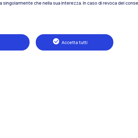
sia singolarmente che nella sua interezza. In caso di revoca del consen
Alumni
Webeep
S
Accetta tutti
Naviga il sito
Il Politecnico
Formazione
Ricerca
Sviluppo sostenibile