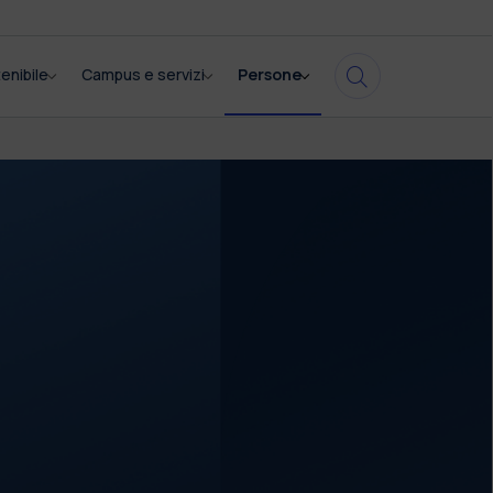
enibile
Campus e servizi
Persone