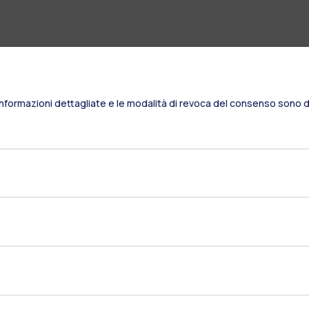
Informazioni dettagliate e le modalità di revoca del consenso sono di
Residenze
Frontiere
Es