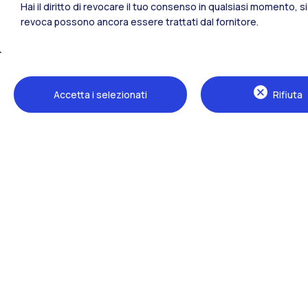
Hai il diritto di revocare il tuo consenso in qualsiasi momento, 
revoca possono ancora essere trattati dal fornitore.
Tutti i siti dell’ecosistema
Accetta i selezionati
Rifiuta
Sedi
Milano Leonardo
Milano Bovisa
Cremona