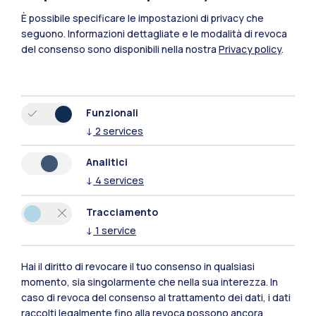
È possibile specificare le impostazioni di privacy che
seguono.
Informazioni dettagliate e le modalità di revoca
del consenso sono disponibili nella nostra
Privacy policy
.
Funzionali
↓
2
services
Polimi Community
Analitici
Tutti i siti dell’ecosistema
↓
4
services
Tracciamento
Residenze
Frontiere
Esa
↓
1
service
Hai il diritto di revocare il tuo consenso in qualsiasi
momento, sia singolarmente che nella sua interezza. In
caso di revoca del consenso al trattamento dei dati, i dati
raccolti legalmente fino alla revoca possono ancora