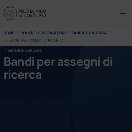
Skip to main content
Skip to page footer
You are here:
HOME
DOCENTI E RICERCATORI
BANDI E CONCORSI
BANDI PER ASSEGNI DI RICERCA
Bandi e concorsi
Bandi per assegni di
ricerca