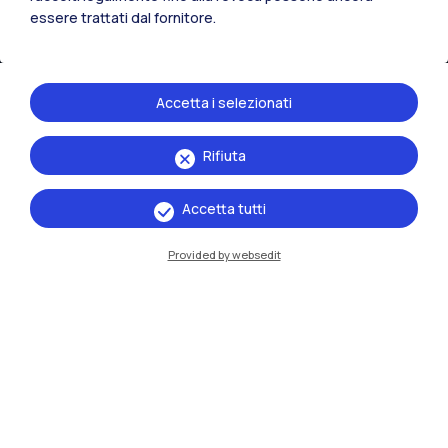
essere trattati dal fornitore.
Accetta i selezionati
Rifiuta
IT
EN
Accetta tutti
Sedi
Provided by websedit
Milano Leonardo
Milano Bovisa
Cremona
Lecco
Mantova