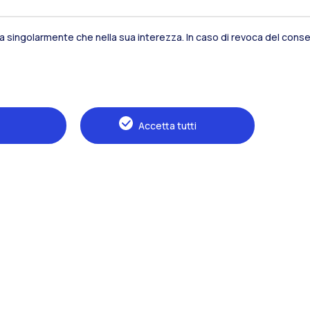
Residenze
Frontiere
Es
sia singolarmente che nella sua interezza. In caso di revoca del consen
Alumni
Webeep
S
Accetta tutti
Naviga il sito
Il Politecnico
Formazione
Ricerca