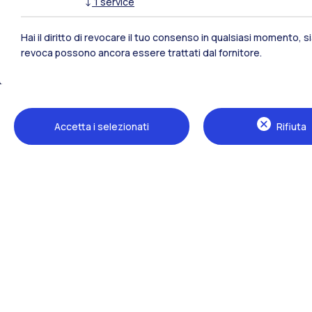
↓
1
service
Polimi Community
Hai il diritto di revocare il tuo consenso in qualsiasi momento, 
Tutti i siti dell’ecosistema
revoca possono ancora essere trattati dal fornitore.
Accetta i selezionati
Rifiuta
Sedi
Milano Leonardo
Milano Bovisa
Cremona