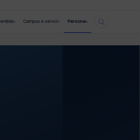
enibile
Campus e servizi
Persone