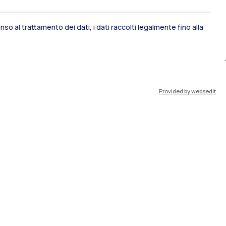
ami di stato
Career Service
so al trattamento dei dati, i dati raccolti legalmente fino alla
port
Pok
Provided by websedit
IT
EN
Risorse
WeBeep
Lavora con noi
Cerca aule