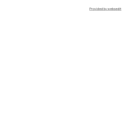
Provided by websedit
IT
EN
Risorse
WeBeep
Lavora con noi
Cerca aule
Cerca docenti
Cerca insegnamenti
Orario lezioni