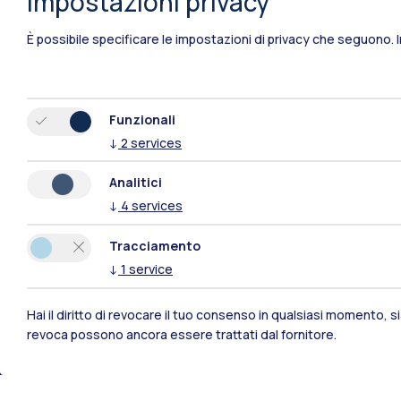
Impostazioni privacy
È possibile specificare le impostazioni di privacy che seguono.
Funzionali
↓
2
services
Analitici
↓
4
services
Tracciamento
↓
1
service
Hai il diritto di revocare il tuo consenso in qualsiasi momento, 
Polimi Community
revoca possono ancora essere trattati dal fornitore.
Tutti i siti dell’ecosistema