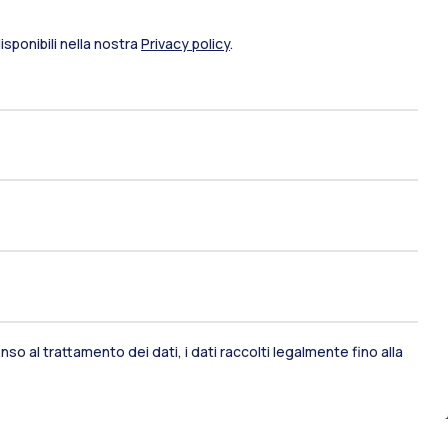
sponibili nella nostra
Privacy policy
.
so al trattamento dei dati, i dati raccolti legalmente fino alla
ami di stato
Career Service
port
Pok