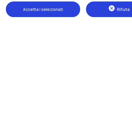
Accetta i selezionati
Rifiuta
Sedi
Milano Leonardo
Milano Bovisa
Cremona
Lecco
Mantova