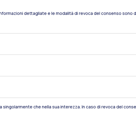
Informazioni dettagliate e le modalità di revoca del consenso sono di
sia singolarmente che nella sua interezza. In caso di revoca del consen
Residenze
Frontiere
Es
Alumni
Webeep
S