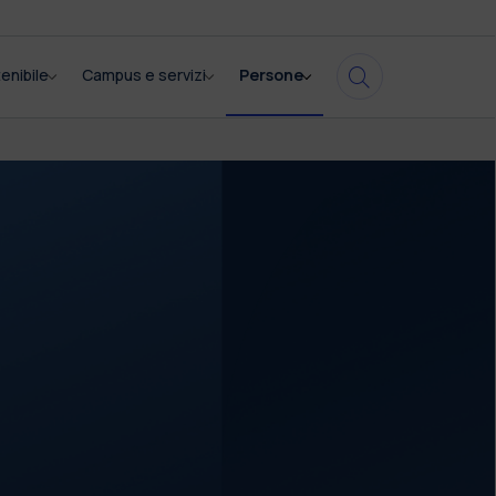
enibile
Campus e servizi
Persone