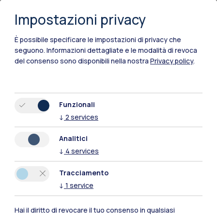
Impostazioni privacy
È possibile specificare le impostazioni di privacy che
seguono.
Informazioni dettagliate e le modalità di revoca
del consenso sono disponibili nella nostra
Privacy policy
.
Funzionali
↓
2
services
Polimi Community
Analitici
Tutti i siti dell’ecosistema
↓
4
services
Tracciamento
Residenze
Frontiere
Esa
↓
1
service
Hai il diritto di revocare il tuo consenso in qualsiasi