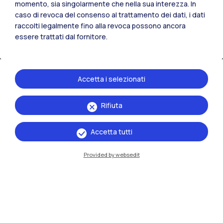
momento, sia singolarmente che nella sua interezza. In
caso di revoca del consenso al trattamento dei dati, i dati
raccolti legalmente fino alla revoca possono ancora
essere trattati dal fornitore.
Accetta i selezionati
Rifiuta
IT
EN
Sedi
Accetta tutti
Milano Leonardo
Provided by websedit
Milano Bovisa
Cremona
Lecco