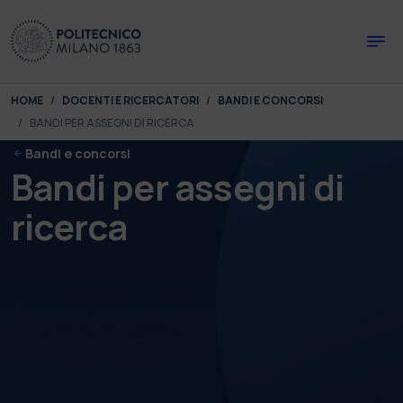
Skip to main content
Skip to page footer
You are here:
HOME
DOCENTI E RICERCATORI
BANDI E CONCORSI
BANDI PER ASSEGNI DI RICERCA
Bandi e concorsi
Bandi per assegni di
ricerca