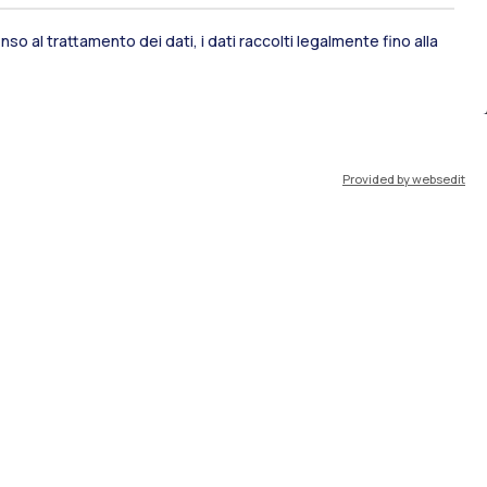
so al trattamento dei dati, i dati raccolti legalmente fino alla
port
Pok
Provided by websedit
IT
EN
Risorse
WeBeep
Lavora con noi
Cerca aule
Cerca docenti