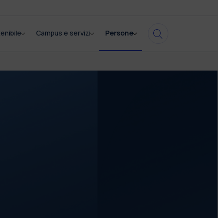
enibile
Campus e servizi
Persone