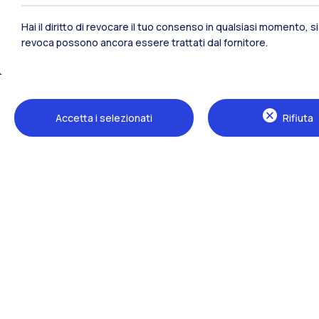
Polimi Community
Hai il diritto di revocare il tuo consenso in qualsiasi momento, 
Tutti i siti dell’ecosistema
revoca possono ancora essere trattati dal fornitore.
Accetta i selezionati
Rifiuta
Sedi
Milano Leonardo
Milano Bovisa
Cremona