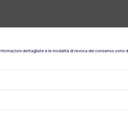
Informazioni dettagliate e le modalità di revoca del consenso sono di
Residenze
Frontiere
Es