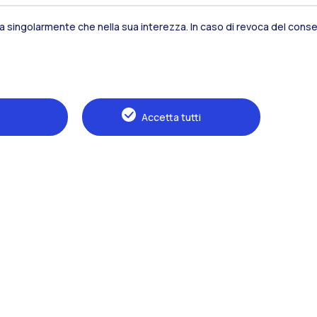
sia singolarmente che nella sua interezza. In caso di revoca del consen
Alumni
Webeep
S
Accetta tutti
Naviga il sito
Il Politecnico
Formazione
Ricerca