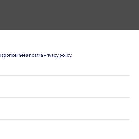
sponibili nella nostra
Privacy policy
.
ami di stato
Career Service