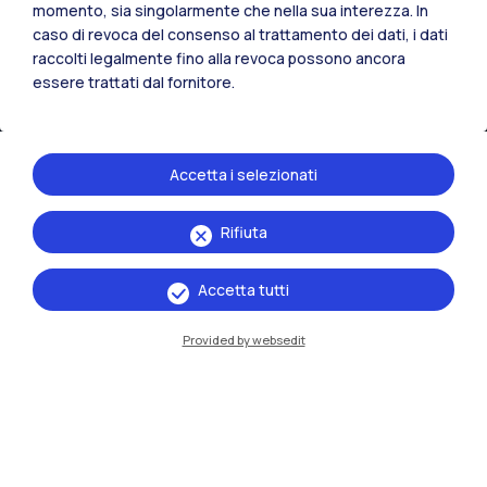
momento, sia singolarmente che nella sua interezza. In
caso di revoca del consenso al trattamento dei dati, i dati
raccolti legalmente fino alla revoca possono ancora
essere trattati dal fornitore.
Accetta i selezionati
Rifiuta
IT
EN
Sedi
Accetta tutti
Milano Leonardo
Provided by websedit
Milano Bovisa
Cremona
Lecco