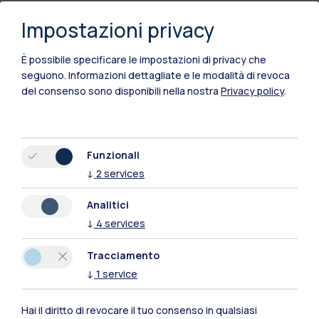
Impostazioni privacy
È possibile specificare le impostazioni di privacy che
seguono.
Informazioni dettagliate e le modalità di revoca
del consenso sono disponibili nella nostra
Privacy policy
.
Funzionali
↓
2
services
Polimi Community
Analitici
Tutti i siti dell’ecosistema
↓
4
services
Tracciamento
Residenze
Frontiere
Esa
↓
1
service
Hai il diritto di revocare il tuo consenso in qualsiasi