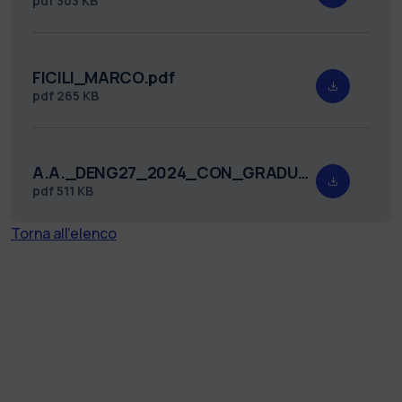
pdf
303 KB
FICILI_MARCO.pdf
pdf
265 KB
A.A._DENG27_2024_CON_GRADUATORIA_FIRMATO.pdf
pdf
511 KB
Torna all'elenco