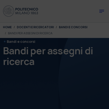
Skip to main content
Skip to page footer
You are here:
HOME
DOCENTI E RICERCATORI
BANDI E CONCORSI
BANDI PER ASSEGNI DI RICERCA
Bandi e concorsi
Bandi per assegni di
ricerca