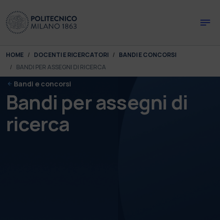
Skip to main content
Skip to page footer
You are here:
HOME
DOCENTI E RICERCATORI
BANDI E CONCORSI
BANDI PER ASSEGNI DI RICERCA
Bandi e concorsi
Bandi per assegni di
ricerca