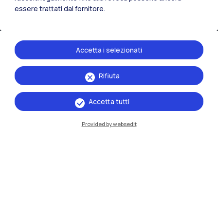
essere trattati dal fornitore.
Accetta i selezionati
Rifiuta
IT
EN
Accetta tutti
Sedi
Provided by websedit
Milano Leonardo
Milano Bovisa
Cremona
Lecco
Mantova