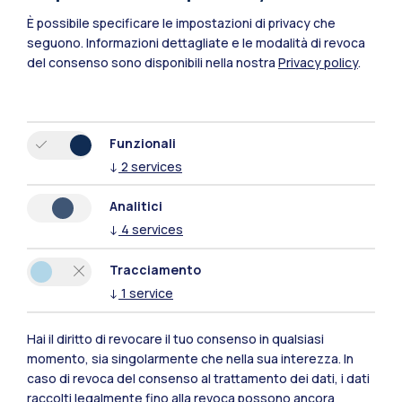
È possibile specificare le impostazioni di privacy che
seguono.
Informazioni dettagliate e le modalità di revoca
del consenso sono disponibili nella nostra
Privacy policy
.
Funzionali
↓
2
services
Polimi Community
Analitici
Tutti i siti dell’ecosistema
↓
4
services
Tracciamento
Residenze
Frontiere
Esa
↓
1
service
Hai il diritto di revocare il tuo consenso in qualsiasi
momento, sia singolarmente che nella sua interezza. In
caso di revoca del consenso al trattamento dei dati, i dati
raccolti legalmente fino alla revoca possono ancora