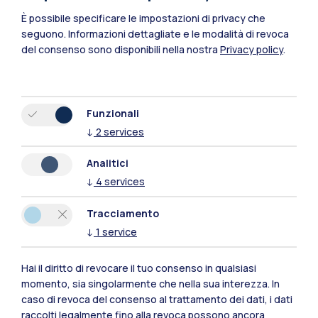
È possibile specificare le impostazioni di privacy che
seguono.
Informazioni dettagliate e le modalità di revoca
del consenso sono disponibili nella nostra
Privacy policy
.
Funzionali
↓
2
services
Polimi Community
Analitici
Tutti i siti dell’ecosistema
↓
4
services
Tracciamento
Residenze
Frontiere
Esa
↓
1
service
Hai il diritto di revocare il tuo consenso in qualsiasi
momento, sia singolarmente che nella sua interezza. In
caso di revoca del consenso al trattamento dei dati, i dati
raccolti legalmente fino alla revoca possono ancora