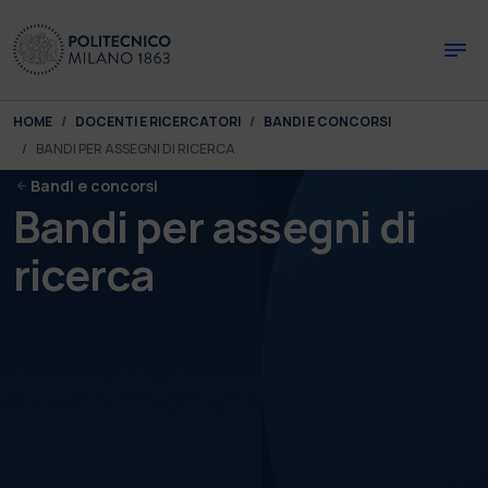
Skip to main content
Skip to page footer
You are here:
HOME
DOCENTI E RICERCATORI
BANDI E CONCORSI
BANDI PER ASSEGNI DI RICERCA
Bandi e concorsi
Bandi per assegni di
ricerca