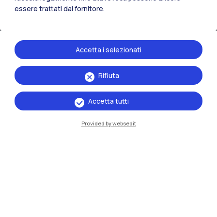
essere trattati dal fornitore.
Accetta i selezionati
Rifiuta
IT
EN
Accetta tutti
Sedi
Provided by websedit
Milano Leonardo
Milano Bovisa
Cremona
Lecco
Mantova