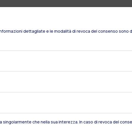
Informazioni dettagliate e le modalità di revoca del consenso sono di
Residenze
Frontiere
Es
sia singolarmente che nella sua interezza. In caso di revoca del consen