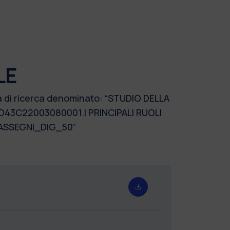
LE
ma di ricerca denominato: “STUDIO DELLA
D43C22003080001.I PRINCIPALI RUOLI
2024_ASSEGNI_DIG_50”