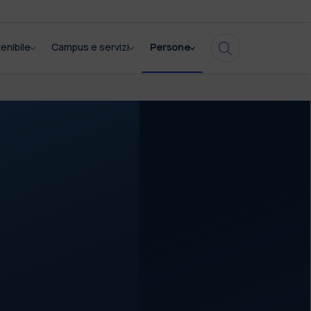
enibile
Campus e servizi
Persone