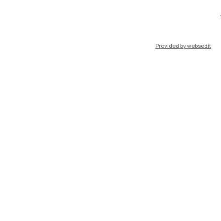
port
Pok
Provided by websedit
IT
EN
Risorse
WeBeep
Lavora con noi
Cerca aule
Cerca docenti
Cerca insegnamenti