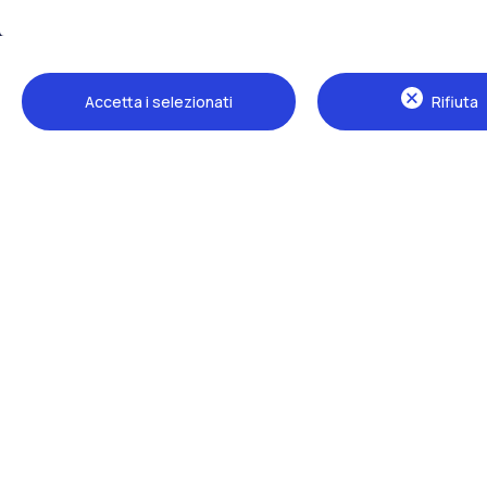
Tutti i siti dell’ecosistema
Accetta i selezionati
Rifiuta
Sedi
Milano Leonardo
Milano Bovisa
Cremona
Lecco