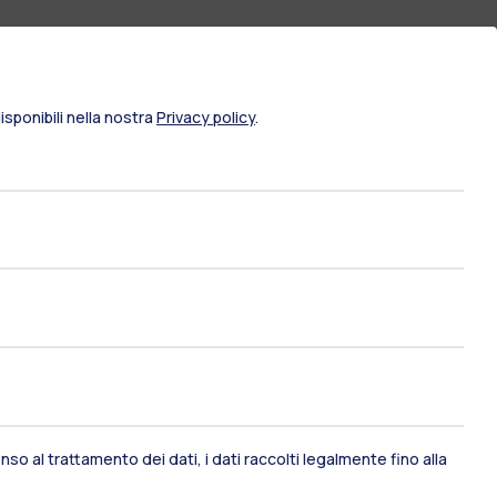
sponibili nella nostra
Privacy policy
.
ami di stato
Career Service
so al trattamento dei dati, i dati raccolti legalmente fino alla