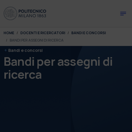
Skip to main content
Skip to page footer
You are here:
HOME
DOCENTI E RICERCATORI
BANDI E CONCORSI
BANDI PER ASSEGNI DI RICERCA
Bandi e concorsi
Bandi per assegni di
ricerca