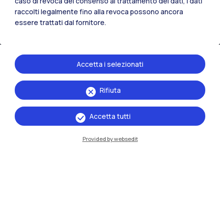
caso di revoca del consenso al trattamento dei dati, i dati
raccolti legalmente fino alla revoca possono ancora
essere trattati dal fornitore.
Accetta i selezionati
Rifiuta
IT
EN
Accetta tutti
Sedi
Milano Leonardo
Provided by websedit
Milano Bovisa
Cremona
Lecco