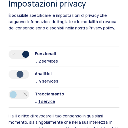
Impostazioni privacy
È possibile specificare le impostazioni di privacy che
seguono.
Informazioni dettagliate e le modalità di revoca
del consenso sono disponibili nella nostra
Privacy policy
.
Funzionali
↓
2
services
Polimi Community
Analitici
Tutti i siti dell’ecosistema
↓
4
services
Tracciamento
Residenze
Frontiere
Esa
↓
1
service
Hai il diritto di revocare il tuo consenso in qualsiasi
momento, sia singolarmente che nella sua interezza. In