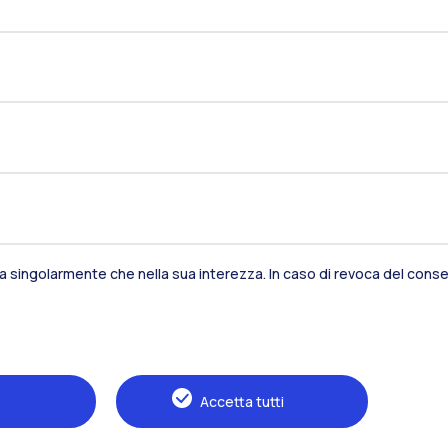
sia singolarmente che nella sua interezza. In caso di revoca del consen
Residenze
Frontiere
Es
Alumni
Webeep
S
Accetta tutti