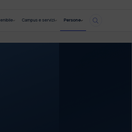
enibile
Campus e servizi
Persone