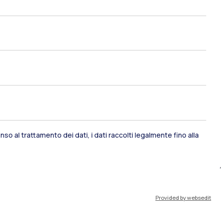
so al trattamento dei dati, i dati raccolti legalmente fino alla
ami di stato
Career Service
port
Pok
Provided by websedit