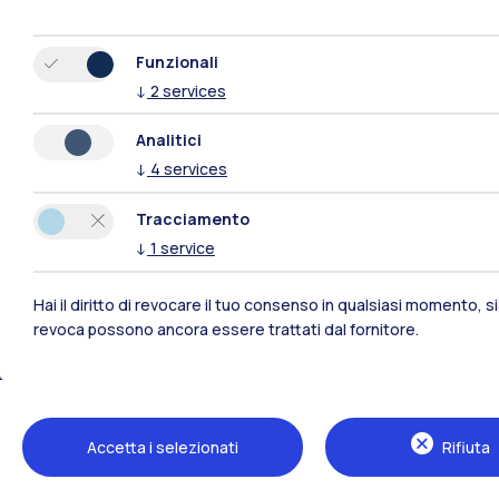
Funzionali
↓
2
services
Analitici
↓
4
services
Tracciamento
↓
1
service
Hai il diritto di revocare il tuo consenso in qualsiasi momento, 
revoca possono ancora essere trattati dal fornitore.
Polimi Community
Tutti i siti dell’ecosistema
Accetta i selezionati
Rifiuta