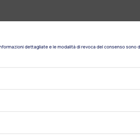
Informazioni dettagliate e le modalità di revoca del consenso sono di
Residenze
Frontiere
Es