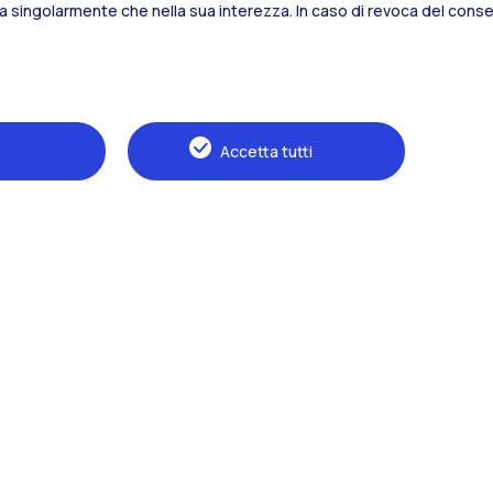
sia singolarmente che nella sua interezza. In caso di revoca del consen
Alumni
Webeep
S
Accetta tutti
Naviga il sito
Il Politecnico
Formazione
Ricerca
Sviluppo sostenibile