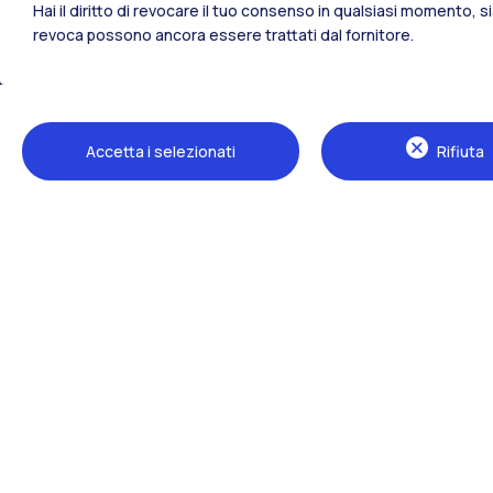
Hai il diritto di revocare il tuo consenso in qualsiasi momento, 
revoca possono ancora essere trattati dal fornitore.
Tutti i siti dell’ecosistema
Accetta i selezionati
Rifiuta
Sedi
Milano Leonardo
Milano Bovisa
Cremona