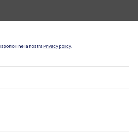
sponibili nella nostra
Privacy policy
.
ami di stato
Career Service