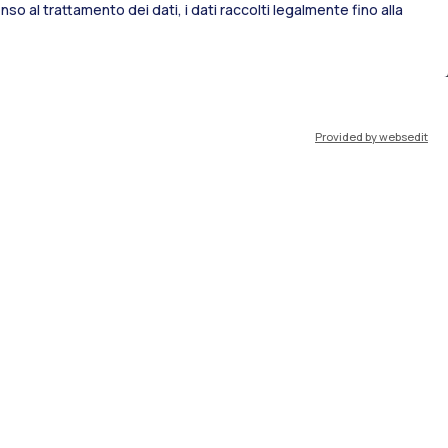
so al trattamento dei dati, i dati raccolti legalmente fino alla
port
Pok
Provided by websedit
IT
EN
Risorse
WeBeep
Lavora con noi
Cerca aule
Cerca docenti