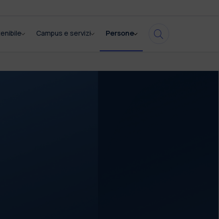
enibile
Campus e servizi
Persone