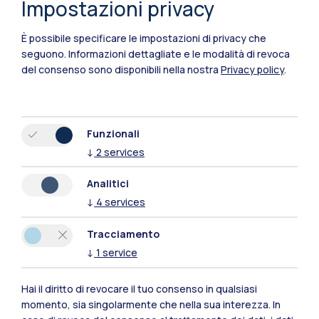
Impostazioni privacy
È possibile specificare le impostazioni di privacy che
seguono.
Informazioni dettagliate e le modalità di revoca
del consenso sono disponibili nella nostra
Privacy policy
.
Funzionali
↓
2
services
Polimi Community
Analitici
Tutti i siti dell’ecosistema
↓
4
services
Tracciamento
Residenze
Frontiere
Esa
↓
1
service
Hai il diritto di revocare il tuo consenso in qualsiasi
momento, sia singolarmente che nella sua interezza. In