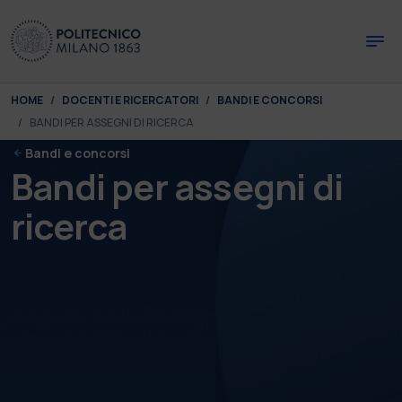
Skip to main content
Skip to page footer
You are here:
HOME
DOCENTI E RICERCATORI
BANDI E CONCORSI
BANDI PER ASSEGNI DI RICERCA
Bandi e concorsi
Bandi per assegni di
ricerca