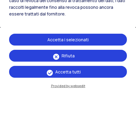
caso di revoca del consenso al trattamento dei dati, i dati
raccolti legalmente fino alla revoca possono ancora
essere trattati dal fornitore.
Accetta i selezionati
Rifiuta
IT
EN
Accetta tutti
Sedi
Milano Leonardo
Provided by websedit
Milano Bovisa
Cremona
Lecco