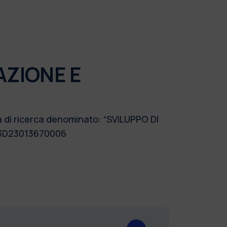
AZIONE E
a di ricerca denominato: “SVILUPPO DI
53D23013670006