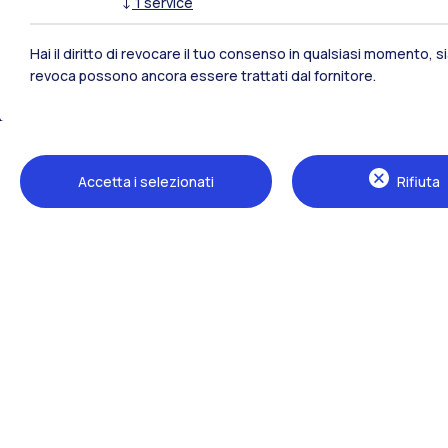
↓
1
service
Polimi Community
Hai il diritto di revocare il tuo consenso in qualsiasi momento, 
Tutti i siti dell’ecosistema
revoca possono ancora essere trattati dal fornitore.
Accetta i selezionati
Rifiuta
Sedi
Milano Leonardo
Milano Bovisa
Cremona