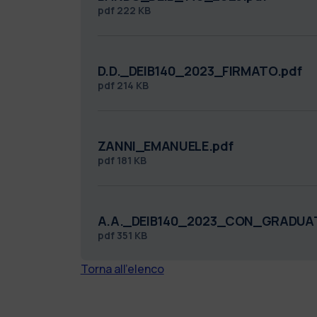
pdf
222 KB
D.D._DEIB140_2023_FIRMATO.pdf
pdf
214 KB
ZANNI_EMANUELE.pdf
pdf
181 KB
A.A._DEIB140_2023_CON_GRADUAT
pdf
351 KB
Torna all'elenco