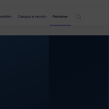
enibile
Campus e servizi
Persone