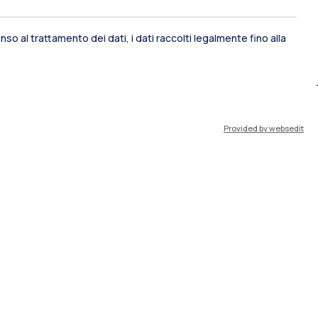
ami di stato
Career Service
so al trattamento dei dati, i dati raccolti legalmente fino alla
port
Pok
Provided by websedit
IT
EN
Risorse
WeBeep
Lavora con noi
Cerca aule