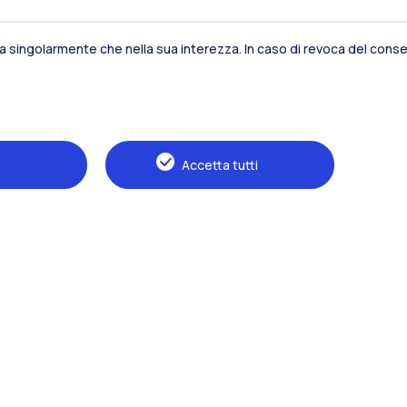
Residenze
Frontiere
Es
sia singolarmente che nella sua interezza. In caso di revoca del consen
Alumni
Webeep
S
Accetta tutti
Naviga il sito
Il Politecnico
Formazione
Ricerca