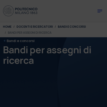
Skip to main content
Skip to page footer
You are here:
HOME
DOCENTI E RICERCATORI
BANDI E CONCORSI
BANDI PER ASSEGNI DI RICERCA
Bandi e concorsi
Bandi per assegni di
ricerca