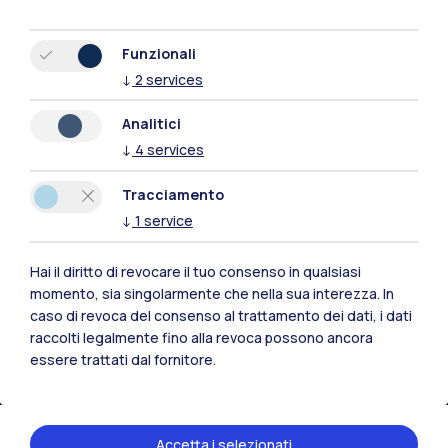
Funzionali
↓
2
services
Analitici
↓
4
services
Polimi Community
Tutti i siti dell’ecosistema
Tracciamento
↓
1
service
Residenze
Frontiere
Esa
Hai il diritto di revocare il tuo consenso in qualsiasi
momento, sia singolarmente che nella sua interezza. In
caso di revoca del consenso al trattamento dei dati, i dati
raccolti legalmente fino alla revoca possono ancora
essere trattati dal fornitore.
Accetta i selezionati