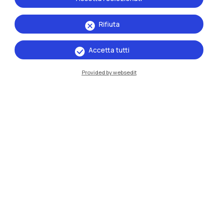
Rifiuta
Accetta tutti
IT
EN
Provided by websedit
Sedi
Milano Leonardo
Milano Bovisa
Cremona
Lecco
Mantova
Piacenza