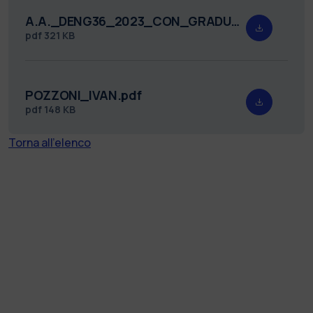
A.A._DENG36_2023_CON_GRADUATORIA_FIRMATO.pdf
pdf
321 KB
POZZONI_IVAN.pdf
pdf
148 KB
Torna all'elenco