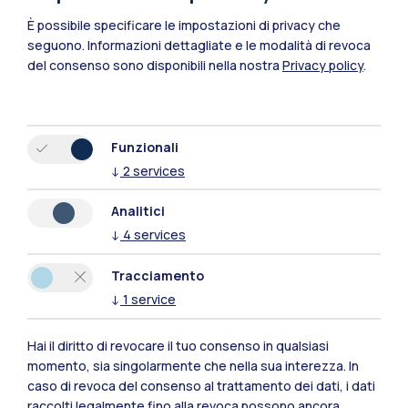
È possibile specificare le impostazioni di privacy che
seguono.
Informazioni dettagliate e le modalità di revoca
del consenso sono disponibili nella nostra
Privacy policy
.
Funzionali
↓
2
services
Polimi Community
Analitici
Tutti i siti dell’ecosistema
↓
4
services
Tracciamento
Residenze
Frontiere
Esa
↓
1
service
Hai il diritto di revocare il tuo consenso in qualsiasi
momento, sia singolarmente che nella sua interezza. In
caso di revoca del consenso al trattamento dei dati, i dati
raccolti legalmente fino alla revoca possono ancora