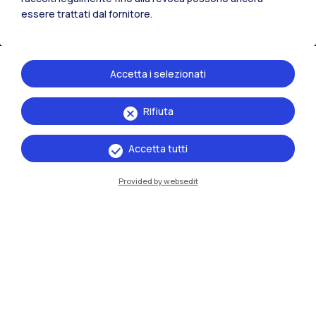
essere trattati dal fornitore.
Accetta i selezionati
Rifiuta
IT
EN
Accetta tutti
Sedi
Provided by websedit
Milano Leonardo
Milano Bovisa
Cremona
Lecco
Mantova