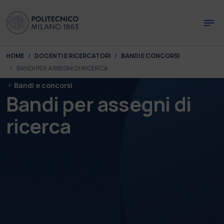
Skip to main content
Skip to page footer
You are here:
HOME
DOCENTI E RICERCATORI
BANDI E CONCORSI
BANDI PER ASSEGNI DI RICERCA
Bandi e concorsi
Bandi per assegni di
ricerca