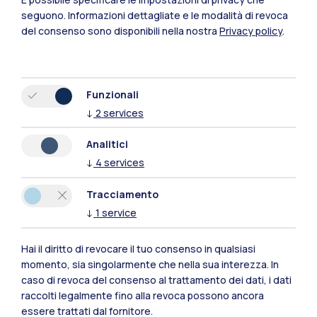
seguono.
Informazioni dettagliate e le modalità di revoca
del consenso sono disponibili nella nostra
Privacy policy
.
Funzionali
↓
2
services
Polimi Community
Analitici
↓
4
services
Tutti i siti dell’ecosistema
Tracciamento
↓
1
service
Residenze
Frontiere
Esa
Hai il diritto di revocare il tuo consenso in qualsiasi
momento, sia singolarmente che nella sua interezza. In
caso di revoca del consenso al trattamento dei dati, i dati
raccolti legalmente fino alla revoca possono ancora
essere trattati dal fornitore.