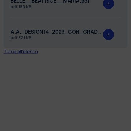
BELLE__BEATRICE__MARIA.pdf
pdf
150 KB
A.A._DESIGN14_2023_CON_GRADUATORIA_firmato.pdf
pdf
321 KB
Torna all'elenco