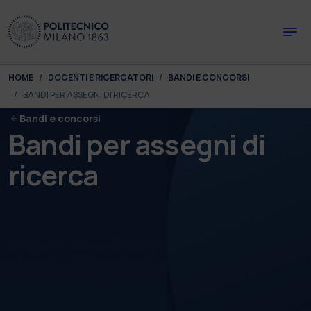
Skip to main content
Skip to page footer
You are here:
HOME
DOCENTI E RICERCATORI
BANDI E CONCORSI
BANDI PER ASSEGNI DI RICERCA
Bandi e concorsi
Bandi per assegni di
ricerca