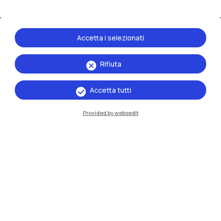
Accetta i selezionati
Rifiuta
IT
EN
Accetta tutti
Sedi
Provided by websedit
Milano Leonardo
Milano Bovisa
Cremona
Lecco
Mantova