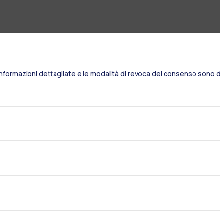
Informazioni dettagliate e le modalità di revoca del consenso sono di
Residenze
Frontiere
Es