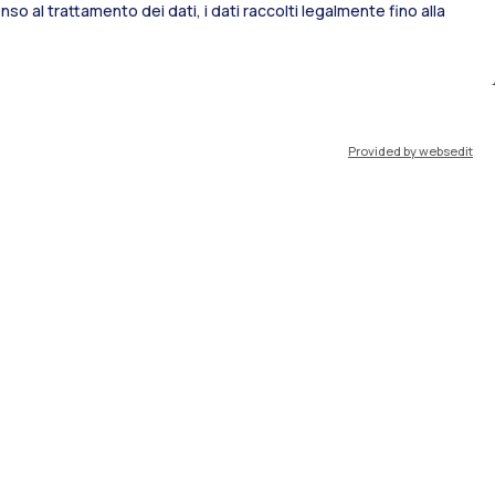
so al trattamento dei dati, i dati raccolti legalmente fino alla
port
Pok
Provided by websedit
IT
EN
Risorse
WeBeep
Lavora con noi
Cerca aule
Cerca docenti