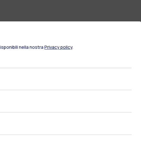
sponibili nella nostra
Privacy policy
.
ami di stato
Career Service