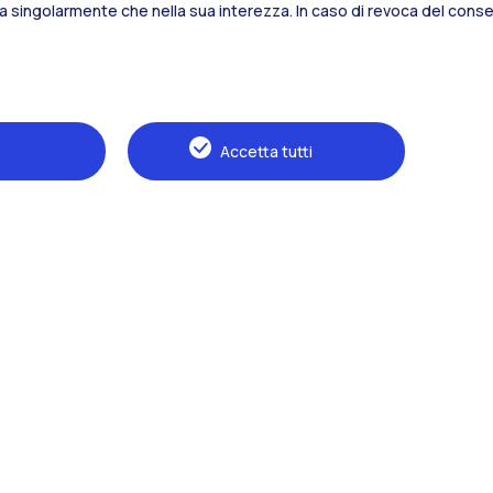
sia singolarmente che nella sua interezza. In caso di revoca del consen
Alumni
Webeep
S
Accetta tutti
Naviga il sito
Il Politecnico
Formazione
Ricerca
Sviluppo sostenibile