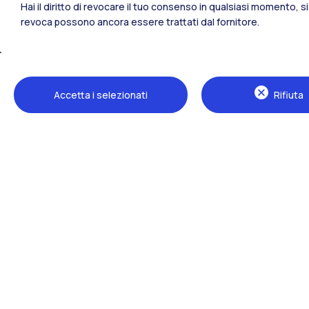
Hai il diritto di revocare il tuo consenso in qualsiasi momento, 
revoca possono ancora essere trattati dal fornitore.
Tutti i siti dell’ecosistema
Accetta i selezionati
Rifiuta
Sedi
Milano Leonardo
Milano Bovisa
Cremona