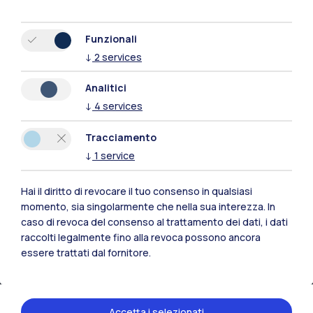
Funzionali
↓
2
services
Analitici
↓
4
services
Polimi Community
Tutti i siti dell’ecosistema
Tracciamento
↓
1
service
Residenze
Frontiere
Esa
Hai il diritto di revocare il tuo consenso in qualsiasi
momento, sia singolarmente che nella sua interezza. In
caso di revoca del consenso al trattamento dei dati, i dati
raccolti legalmente fino alla revoca possono ancora
essere trattati dal fornitore.
Accetta i selezionati