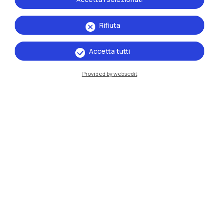
Rifiuta
Accetta tutti
IT
EN
Provided by websedit
Sedi
Milano Leonardo
Milano Bovisa
Cremona
Lecco
Mantova
Piacenza