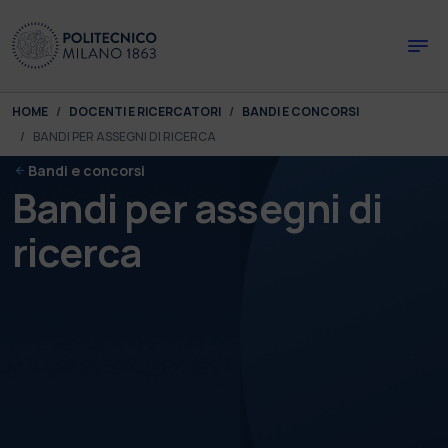
Skip to main content
Skip to page footer
You are here:
HOME
DOCENTI E RICERCATORI
BANDI E CONCORSI
BANDI PER ASSEGNI DI RICERCA
Bandi e concorsi
Bandi per assegni di
ricerca