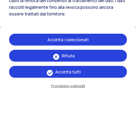
caso di revoca del consenso al trattamento dei dati, i dati
raccolti legalmente fino alla revoca possono ancora
essere trattati dal fornitore.
Accetta i selezionati
Rifiuta
IT
EN
Accetta tutti
Sedi
Milano Leonardo
Provided by websedit
Milano Bovisa
Cremona
Lecco