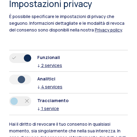
Impostazioni privacy
È possibile specificare le impostazioni di privacy che
seguono.
Informazioni dettagliate e le modalità di revoca
del consenso sono disponibili nella nostra
Privacy policy
.
Funzionali
↓
2
services
Polimi Community
Analitici
Tutti i siti dell’ecosistema
↓
4
services
Tracciamento
Residenze
Frontiere
Esa
↓
1
service
Hai il diritto di revocare il tuo consenso in qualsiasi
momento, sia singolarmente che nella sua interezza. In