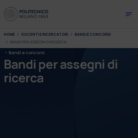
Skip to main content
Skip to page footer
You are here:
HOME
DOCENTI E RICERCATORI
BANDI E CONCORSI
BANDI PER ASSEGNI DI RICERCA
Bandi e concorsi
Bandi per assegni di
ricerca