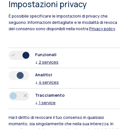
Impostazioni privacy
È possibile specificare le impostazioni di privacy che
seguono.
Informazioni dettagliate e le modalità di revoca
del consenso sono disponibili nella nostra
Privacy policy
.
Funzionali
↓
2
services
Polimi Community
Analitici
Tutti i siti dell’ecosistema
↓
4
services
Tracciamento
Residenze
Frontiere
Esa
↓
1
service
Hai il diritto di revocare il tuo consenso in qualsiasi
momento, sia singolarmente che nella sua interezza. In