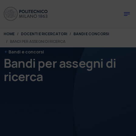
Skip to main content
Skip to page footer
You are here:
HOME
DOCENTI E RICERCATORI
BANDI E CONCORSI
BANDI PER ASSEGNI DI RICERCA
Bandi e concorsi
Bandi per assegni di
ricerca