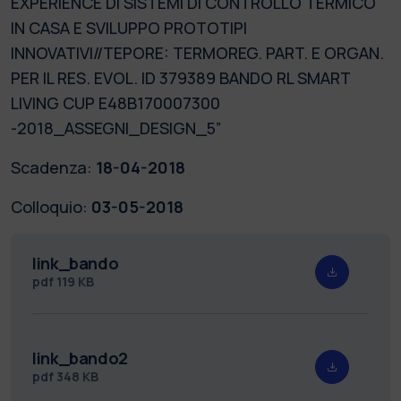
EXPERIENCE DI SISTEMI DI CONTROLLO TERMICO
IN CASA E SVILUPPO PROTOTIPI
INNOVATIVI//TEPORE: TERMOREG. PART. E ORGAN.
PER IL RES. EVOL. ID 379389 BANDO RL SMART
LIVING CUP E48B170007300
-2018_ASSEGNI_DESIGN_5”
Scadenza:
18-04-2018
Colloquio:
03-05-2018
link_bando
pdf
119 KB
link_bando2
pdf
348 KB