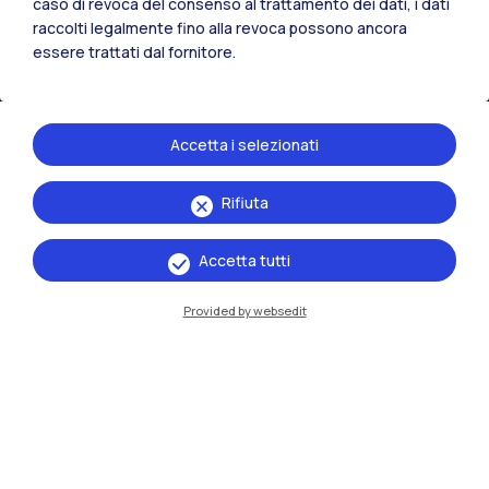
caso di revoca del consenso al trattamento dei dati, i dati
raccolti legalmente fino alla revoca possono ancora
essere trattati dal fornitore.
Accetta i selezionati
Rifiuta
IT
EN
Accetta tutti
Sedi
Milano Leonardo
Provided by websedit
Milano Bovisa
Cremona
Lecco