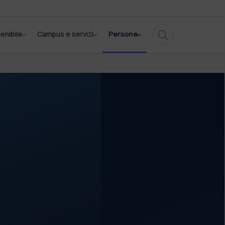
enibile
Campus e servizi
Persone