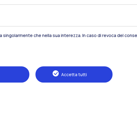
Residenze
Frontiere
Es
sia singolarmente che nella sua interezza. In caso di revoca del consen
Alumni
Webeep
S
Accetta tutti
Naviga il sito
Il Politecnico
Formazione