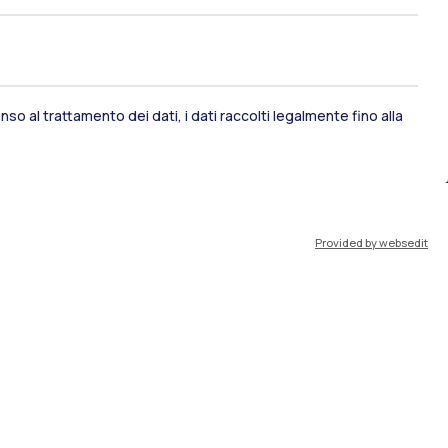
ami di stato
Career Service
so al trattamento dei dati, i dati raccolti legalmente fino alla
port
Pok
Provided by websedit
IT
EN
Risorse
WeBeep
Lavora con noi