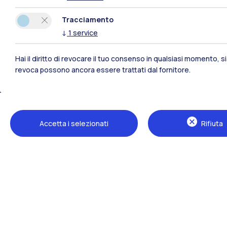
Tracciamento
Polimi Community
↓
1
service
Tutti i siti dell’ecosistema
Hai il diritto di revocare il tuo consenso in qualsiasi momento, 
revoca possono ancora essere trattati dal fornitore.
Accetta i selezionati
Rifiuta
Sedi
Milano Leonardo
Milano Bovisa