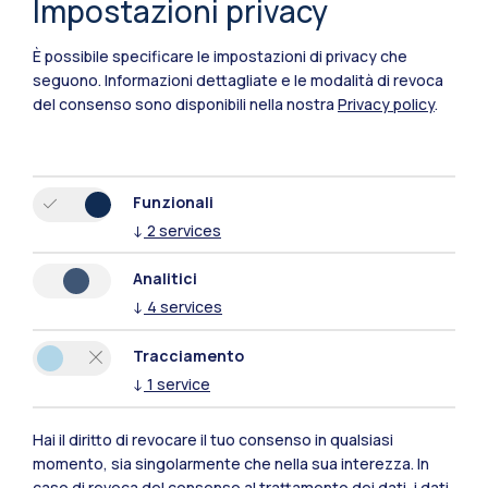
Impostazioni privacy
È possibile specificare le impostazioni di privacy che
seguono.
Informazioni dettagliate e le modalità di revoca
del consenso sono disponibili nella nostra
Privacy policy
.
Funzionali
↓
2
services
Polimi Community
Analitici
Tutti i siti dell’ecosistema
↓
4
services
Tracciamento
Residenze
Frontiere
Esa
↓
1
service
Hai il diritto di revocare il tuo consenso in qualsiasi
momento, sia singolarmente che nella sua interezza. In
caso di revoca del consenso al trattamento dei dati, i dati