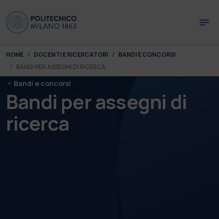
Skip to main content
Skip to page footer
You are here:
HOME
DOCENTI E RICERCATORI
BANDI E CONCORSI
BANDI PER ASSEGNI DI RICERCA
Bandi e concorsi
Bandi per assegni di
ricerca