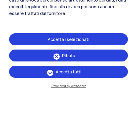
raccolti legalmente fino alla revoca possono ancora
essere trattati dal fornitore.
Accetta i selezionati
Rifiuta
IT
EN
Accetta tutti
Sedi
Milano Leonardo
Provided by websedit
Milano Bovisa
Cremona
Lecco