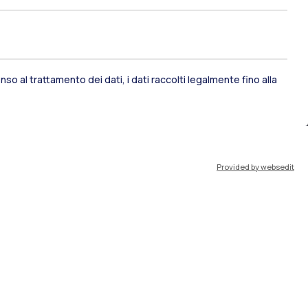
ami di stato
Career Service
so al trattamento dei dati, i dati raccolti legalmente fino alla
port
Pok
Provided by websedit
IT
EN
Risorse
WeBeep
Lavora con noi