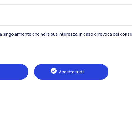
Residenze
Frontiere
Es
sia singolarmente che nella sua interezza. In caso di revoca del consen
Alumni
Webeep
S
Accetta tutti
Naviga il sito
Il Politecnico
Formazione