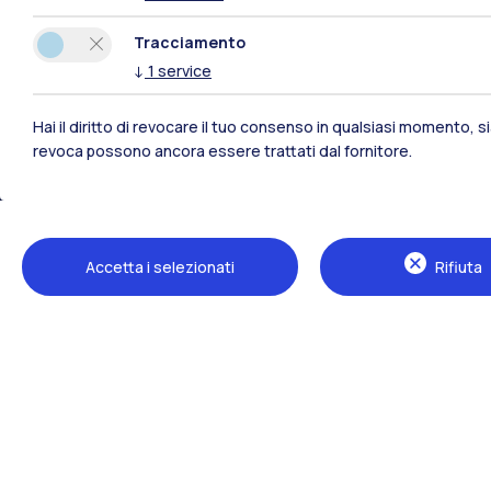
Tracciamento
Polimi Community
↓
1
service
Tutti i siti dell’ecosistema
Hai il diritto di revocare il tuo consenso in qualsiasi momento, 
revoca possono ancora essere trattati dal fornitore.
Accetta i selezionati
Rifiuta
Sedi
Milano Leonardo
Milano Bovisa