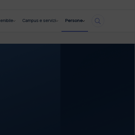
enibile
Campus e servizi
Persone