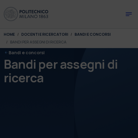
Skip to main content
Skip to page footer
You are here:
HOME
DOCENTI E RICERCATORI
BANDI E CONCORSI
BANDI PER ASSEGNI DI RICERCA
Bandi e concorsi
Bandi per assegni di
ricerca