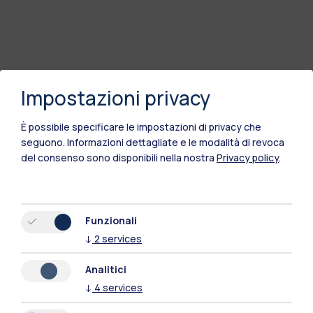
Impostazioni privacy
È possibile specificare le impostazioni di privacy che
seguono.
Informazioni dettagliate e le modalità di revoca
del consenso sono disponibili nella nostra
Privacy policy
.
Funzionali
Polimi Community
↓
2
services
Tutti i siti dell’ecosistema
Analitici
↓
4
services
Residenze
Frontiere
Esa