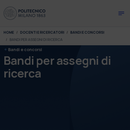
Skip to main content
Skip to page footer
You are here:
HOME
DOCENTI E RICERCATORI
BANDI E CONCORSI
BANDI PER ASSEGNI DI RICERCA
Bandi e concorsi
Bandi per assegni di
ricerca