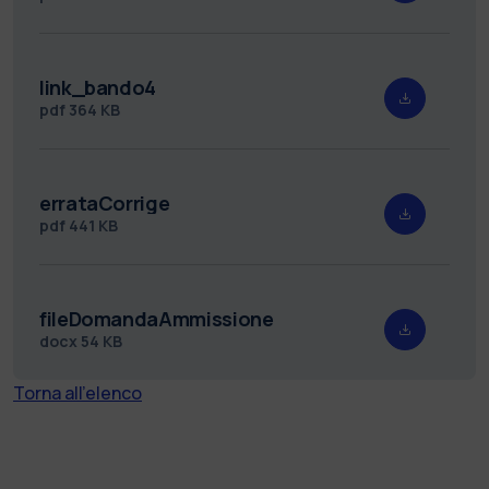
link_bando4
pdf
364 KB
errataCorrige
pdf
441 KB
fileDomandaAmmissione
docx
54 KB
Torna all'elenco