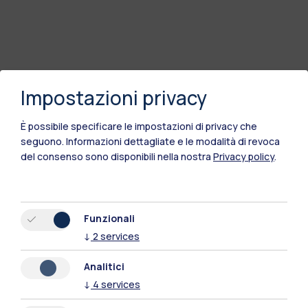
Impostazioni privacy
È possibile specificare le impostazioni di privacy che
seguono.
Informazioni dettagliate e le modalità di revoca
del consenso sono disponibili nella nostra
Privacy policy
.
Funzionali
Polimi Community
↓
2
services
Tutti i siti dell’ecosistema
Analitici
↓
4
services
Residenze
Frontiere
Esa