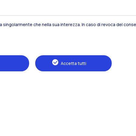
sia singolarmente che nella sua interezza. In caso di revoca del consen
Residenze
Frontiere
Es
Accetta tutti
Alumni
Webeep
S