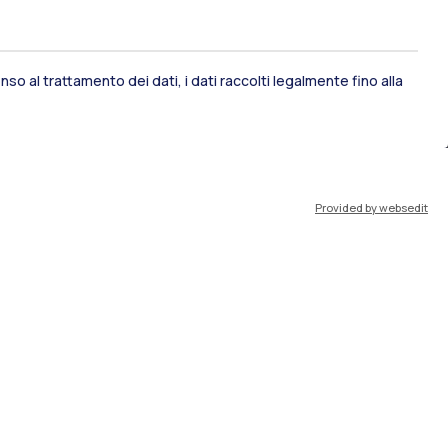
so al trattamento dei dati, i dati raccolti legalmente fino alla
ami di stato
Career Service
Provided by websedit
port
Pok
IT
EN