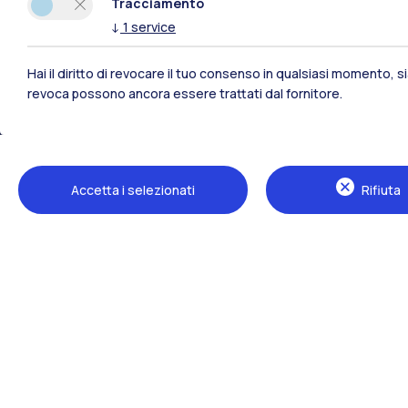
Tracciamento
↓
1
service
Hai il diritto di revocare il tuo consenso in qualsiasi momento, 
revoca possono ancora essere trattati dal fornitore.
Polimi Community
Accetta i selezionati
Rifiuta
Tutti i siti dell’ecosistema