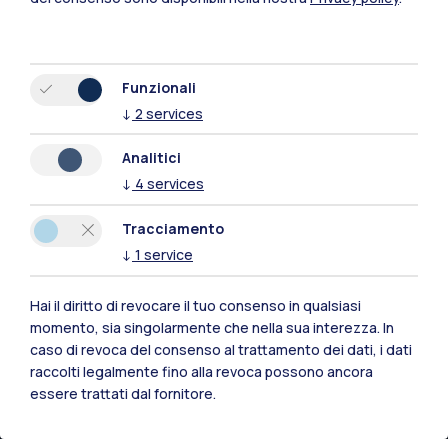
Milano Leonardo
Milano Bovisa
Funzionali
Cremona
↓
2
services
Lecco
Analitici
Mantova
↓
4
services
Piacenza
Tracciamento
↓
1
service
Xi'an
Hai il diritto di revocare il tuo consenso in qualsiasi
momento, sia singolarmente che nella sua interezza. In
Naviga il sito
caso di revoca del consenso al trattamento dei dati, i dati
raccolti legalmente fino alla revoca possono ancora
Risorse
essere trattati dal fornitore.
Contattaci