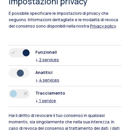
Impostazioni privacy
È possibile specificare le impostazioni di privacy che
seguono.
Informazioni dettagliate e le modalità di revoca
Polimi Community
del consenso sono disponibili nella nostra
Privacy policy
.
Tutti i siti dell’ecosistema
Residenze
Frontiere
Esa
Funzionali
↓
2
services
Analitici
↓
4
services
Tracciamento
↓
1
service
Hai il diritto di revocare il tuo consenso in qualsiasi
momento, sia singolarmente che nella sua interezza. In
caso di revoca del consenso al trattamento dei dati, i dati