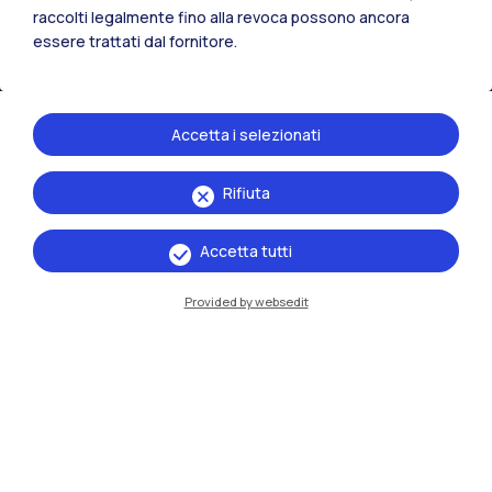
raccolti legalmente fino alla revoca possono ancora
essere trattati dal fornitore.
IT
EN
Sedi
Milano Leonardo
Accetta i selezionati
Milano Bovisa
Rifiuta
Cremona
Accetta tutti
Lecco
Provided by websedit
Mantova
Piacenza
Xi'an
Naviga il sito