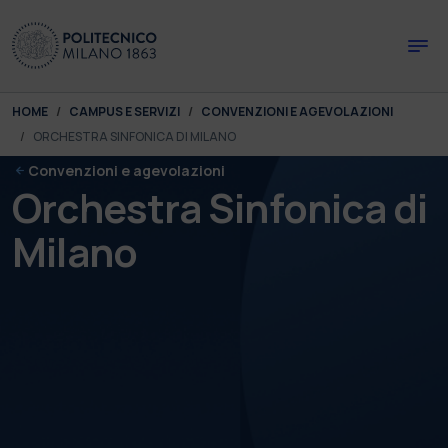
Skip to main content
Skip to page footer
You are here:
HOME
CAMPUS E SERVIZI
CONVENZIONI E AGEVOLAZIONI
ORCHESTRA SINFONICA DI MILANO
Convenzioni e agevolazioni
Orchestra Sinfonica di
Milano