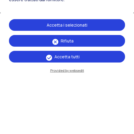
Xi'an
Accetta i selezionati
Naviga il sito
Rifiuta
Risorse
Accetta tutti
Contattaci
Provided by websedit