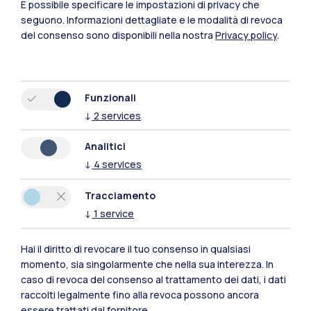
È possibile specificare le impostazioni di privacy che
seguono.
Informazioni dettagliate e le modalità di revoca
del consenso sono disponibili nella nostra
Privacy policy
.
Funzionali
IT
EN
↓
2
services
Sedi
Analitici
Milano Leonardo
↓
4
services
Milano Bovisa
Tracciamento
↓
1
service
Cremona
Lecco
Hai il diritto di revocare il tuo consenso in qualsiasi
momento, sia singolarmente che nella sua interezza. In
Mantova
caso di revoca del consenso al trattamento dei dati, i dati
raccolti legalmente fino alla revoca possono ancora
Piacenza
essere trattati dal fornitore.