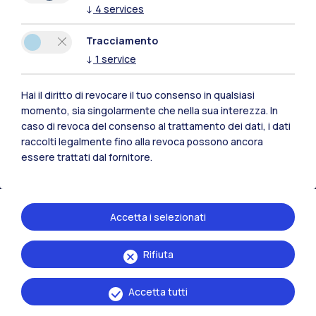
↓
4
services
Tracciamento
Polimi Community
↓
1
service
Tutti i siti dell’ecosistema
Hai il diritto di revocare il tuo consenso in qualsiasi
momento, sia singolarmente che nella sua interezza. In
Residenze
Frontiere
Esa
caso di revoca del consenso al trattamento dei dati, i dati
raccolti legalmente fino alla revoca possono ancora
essere trattati dal fornitore.
Accetta i selezionati
Rifiuta
Accetta tutti