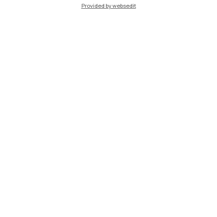
Provided by websedit
IT
EN
Sedi
Milano Leonardo
Milano Bovisa
Cremona
Lecco
Mantova
Piacenza
Xi'an
Naviga il sito