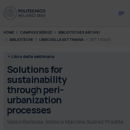
Skip to main content
Skip to page footer
You are here:
HOME
CAMPUS E SERVIZI
BIBLIOTECHE E ARCHIVI
BIBLIOTECHE
LIBRO DELLA SETTIMANA
DETTAGLIO
Libro della settimana
Solutions for
sustainability
through peri-
urbanization
processes
Vasco Barbosa, Mónica Marcela Suárez Pradilla