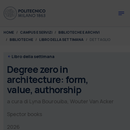
Skip to main content
Skip to page footer
You are here:
HOME
CAMPUS E SERVIZI
BIBLIOTECHE E ARCHIVI
BIBLIOTECHE
LIBRO DELLA SETTIMANA
DETTAGLIO
Libro della settimana
Degree zero in
architecture: form,
value, authorship
a cura di Lyna Bourouiba, Wouter Van Acker
Spector books
2026