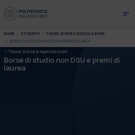
Skip to main content
Skip to page footer
You are here:
HOME
STUDENTI
TASSE, BORSE E AGEVOLAZIONI
BORSE DI STUDIO NON DSU E PREMI DI LAUREA
Tasse, borse e agevolazioni
Borse di studio non DSU e premi di
laurea