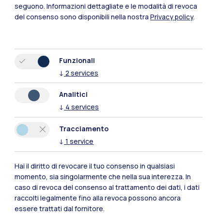
seguono.
Informazioni dettagliate e le modalità di revoca
del consenso sono disponibili nella nostra
Privacy policy
.
Funzionali
↓
2
services
Analitici
↓
4
services
Tracciamento
↓
1
service
Hai il diritto di revocare il tuo consenso in qualsiasi
Polimi Community
momento, sia singolarmente che nella sua interezza. In
caso di revoca del consenso al trattamento dei dati, i dati
Tutti i siti dell’ecosistema
raccolti legalmente fino alla revoca possono ancora
essere trattati dal fornitore.