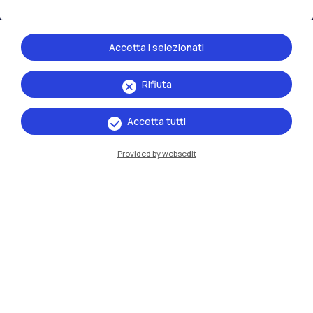
Residenze
Frontiere
Esa
Accetta i selezionati
Rifiuta
Accetta tutti
Provided by websedit
IT
EN
Sedi
Milano Leonardo
Milano Bovisa