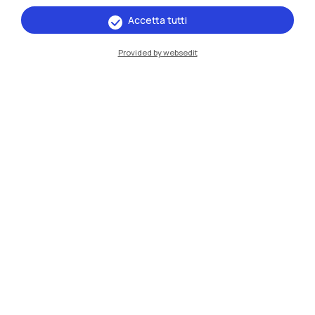
Piacenza
Accetta tutti
Xi'an
Provided by websedit
Naviga il sito
Risorse
Contattaci