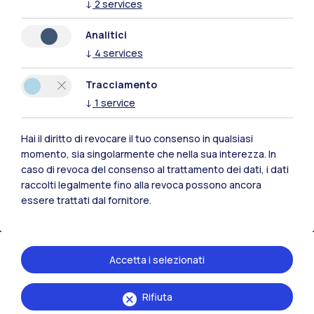
↓
2
services
Analitici
↓
4
services
Tracciamento
↓
1
service
IT
EN
Hai il diritto di revocare il tuo consenso in qualsiasi
Sedi
momento, sia singolarmente che nella sua interezza. In
caso di revoca del consenso al trattamento dei dati, i dati
Milano Leonardo
raccolti legalmente fino alla revoca possono ancora
essere trattati dal fornitore.
Milano Bovisa
Cremona
Accetta i selezionati
Lecco
Rifiuta
Mantova