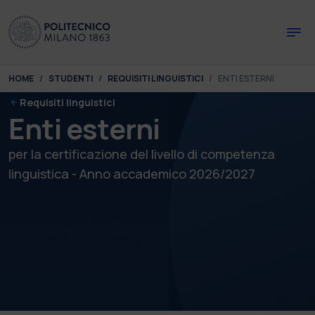
Skip to main content
Skip to page footer
You are here:
HOME
STUDENTI
REQUISITI LINGUISTICI
ENTI ESTERNI
Requisiti linguistici
Enti esterni
per la certificazione del livello di competenza
linguistica - Anno accademico 2026/2027