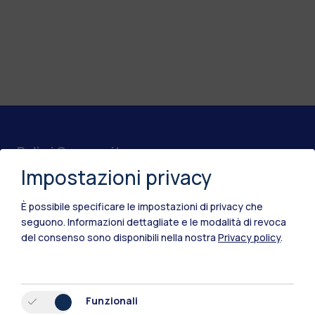
Polimi Community
Impostazioni privacy
Tutti i siti dell’ecosistema
È possibile specificare le impostazioni di privacy che
Residenze
Frontiere
Esa
seguono.
Informazioni dettagliate e le modalità di revoca
del consenso sono disponibili nella nostra
Privacy policy
.
Funzionali