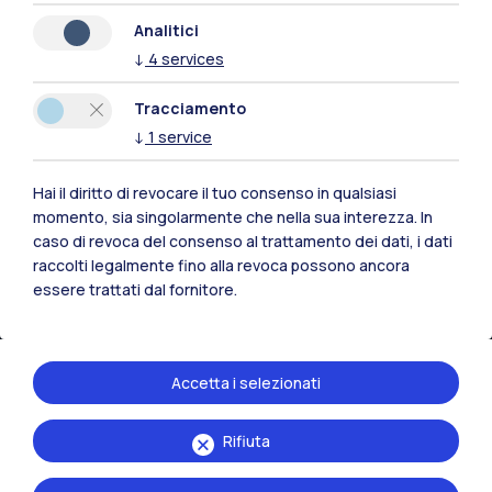
Analitici
Residenze
Frontiere
Esa
↓
4
services
Tracciamento
↓
1
service
Hai il diritto di revocare il tuo consenso in qualsiasi
momento, sia singolarmente che nella sua interezza. In
caso di revoca del consenso al trattamento dei dati, i dati
raccolti legalmente fino alla revoca possono ancora
essere trattati dal fornitore.
Accetta i selezionati
IT
EN
Sedi
Rifiuta
Milano Leonardo