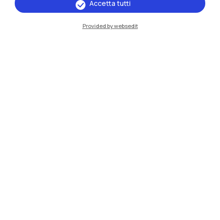
Accetta tutti
Milano Bovisa
Provided by websedit
Cremona
Lecco
Mantova
Piacenza
Xi'an
Naviga il sito
Risorse
Contattaci