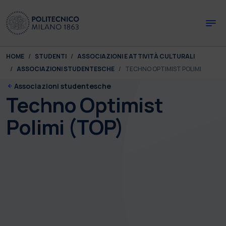
Skip to main content
Skip to page footer
You are here:
HOME
STUDENTI
ASSOCIAZIONI E ATTIVITÀ CULTURALI
ASSOCIAZIONI STUDENTESCHE
TECHNO OPTIMIST POLIMI
Associazioni studentesche
Techno Optimist
Polimi (TOP)