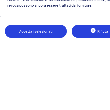
revoca possono ancora essere trattati dal fornitore.
Tutti i siti dell’ecosistema
Accetta i selezionati
Rifiuta
Sedi
Milano Leonardo
Milano Bovisa
Cremona