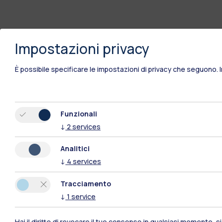
Impostazioni privacy
È possibile specificare le impostazioni di privacy che seguono.
Funzionali
↓
2
services
Analitici
↓
4
services
Tracciamento
↓
1
service
Polimi Community
Hai il diritto di revocare il tuo consenso in qualsiasi momento, 