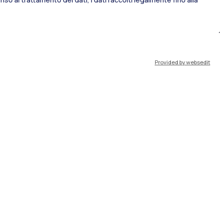
port
Pok
Provided by websedit
IT
EN
Risorse
WeBeep
Lavora con noi
Cerca aule
Cerca docenti