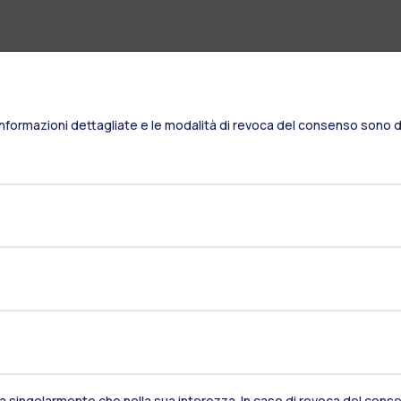
Informazioni dettagliate e le modalità di revoca del consenso sono di
Residenze
Frontiere
Es
sia singolarmente che nella sua interezza. In caso di revoca del consen