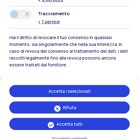
Residenze
Frontiere
Esa
Tracciamento
↓
1
service
Hai il diritto di revocare il tuo consenso in qualsiasi
momento, sia singolarmente che nella sua interezza. In
caso di revoca del consenso al trattamento dei dati, i dati
raccolti legalmente fino alla revoca possono ancora
essere trattati dal fornitore.
Accetta i selezionati
IT
EN
Rifiuta
Sedi
Accetta tutti
Milano Leonardo
Provided by websedit