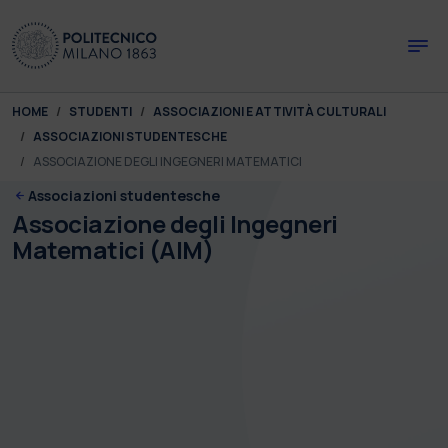
Skip to main content
Skip to page footer
You are here:
HOME
STUDENTI
ASSOCIAZIONI E ATTIVITÀ CULTURALI
ASSOCIAZIONI STUDENTESCHE
ASSOCIAZIONE DEGLI INGEGNERI MATEMATICI
Associazioni studentesche
Associazione degli Ingegneri
Matematici (AIM)