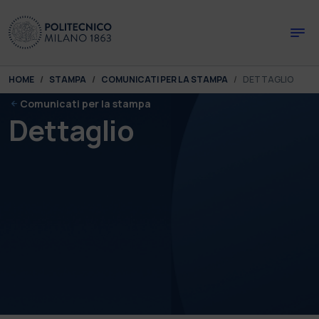
Skip to main content
Skip to page footer
You are here:
HOME
STAMPA
COMUNICATI PER LA STAMPA
DETTAGLIO
Comunicati per la stampa
Dettaglio