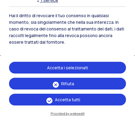
↓
1
service
Hai il diritto di revocare il tuo consenso in qualsiasi
momento, sia singolarmente che nella sua interezza. In
caso di revoca del consenso al trattamento dei dati, i dati
raccolti legalmente fino alla revoca possono ancora
essere trattati dal fornitore.
Accetta i selezionati
IT
EN
Rifiuta
Sedi
Milano Leonardo
Accetta tutti
Milano Bovisa
Provided by websedit
Cremona