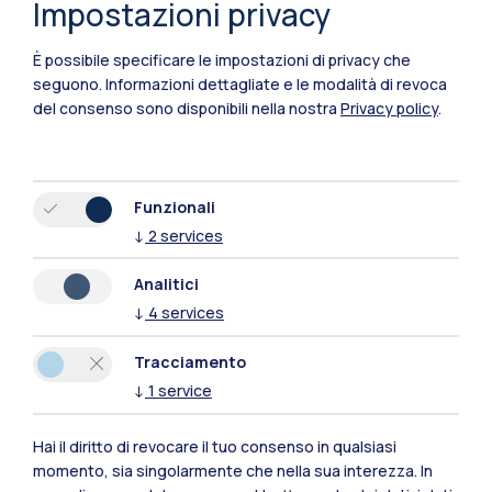
soccorso Insieme Salute ETS. Nasce con
Impostazioni privacy
l’obiettivo di offrire un
sostegno concreto al
È possibile specificare le impostazioni di privacy che
personale dell’Ateneo
, rispondendo in modo
seguono.
Informazioni dettagliate e le modalità di revoca
efficace e personalizzato ai bisogni sanitari e
del consenso sono disponibili nella nostra
Privacy policy
.
socio-assistenziali della nostra comunità.
Fondato su un modello di welfare di rete, il
programma è pensato per
accompagnare le
Funzionali
nostre persone nelle le diverse sfide
che
↓
2
services
possono presentarsi nel corso della vita: un
Analitici
problema di salute, il carico della genitorialità o
↓
4
services
della cura di familiari fragili, un periodo di
stress o la difficoltà di conciliare lavoro e
Tracciamento
impegni personali.
↓
1
service
Hai il diritto di revocare il tuo consenso in qualsiasi
momento, sia singolarmente che nella sua interezza. In