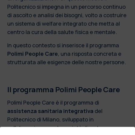
Politecnico si impegna in un percorso continuo
di ascolto e analisi dei bisogni, volto a costruire
un sistema di welfare integrato che metta al
centro la cura della salute fisica e mentale.
In questo contesto si inserisce il programma
Polimi People Care
, una risposta concreta e
strutturata alle esigenze delle nostre persone.
Il programma Polimi People Care
Polimi People Care è il programma di
assistenza sanitaria integrativa
del
Politecnico di Milano, sviluppato in
collaborazione con la società di mutuo