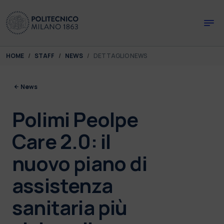
Skip to main content
Skip to page footer
You are here:
HOME
STAFF
NEWS
DETTAGLIO NEWS
News
Polimi Peolpe
Care 2.0: il
nuovo piano di
assistenza
sanitaria più