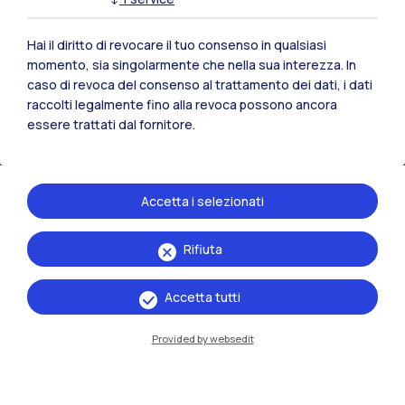
Le nostre raccolte fondi
Hai il diritto di revocare il tuo consenso in qualsiasi
01
momento, sia singolarmente che nella sua interezza. In
Dotazione Giovani
caso di revoca del consenso al trattamento dei dati, i dati
raccolti legalmente fino alla revoca possono ancora
Un patrimonio vincolato a sostegno del diritto allo
essere trattati dal fornitore.
studio
Accetta i selezionati
Rifiuta
Accetta tutti
Provided by websedit