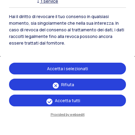
↓
1
service
e lupi, analizzando i dati raccolti con radar,
droni multispettrali, foto-trappole AI e prototipi
Hai il diritto di revocare il tuo consenso in qualsiasi
momento, sia singolarmente che nella sua interezza. In
di Edge Computing. L’obiettivo: offrire
caso di revoca del consenso al trattamento dei dati, i dati
strumenti concreti a chi lavora in ambito rurale
raccolti legalmente fino alla revoca possono ancora
– dagli agricoltori ai gestori di parchi – per
essere trattati dal fornitore.
affrontare problematiche come danni alle
coltivazioni, diffusione di malattie, incendi o
degrado ambientale.
Accetta i selezionati
Rifiuta
Accetta tutti
Provided by websedit