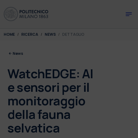
Skip to main content
Skip to page footer
You are here:
HOME
RICERCA
NEWS
DETTAGLIO
News
WatchEDGE: AI
e sensori per il
monitoraggio
della fauna
selvatica