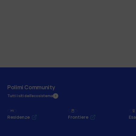
Polimi Community
Tutti i siti dell’ecosistema
Residenze
Frontiere
Esa