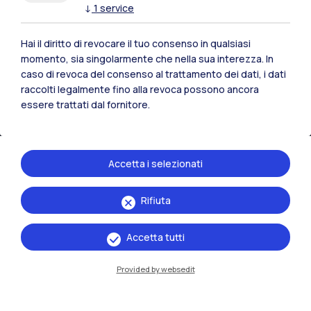
Lecco
↓
1
service
Mantova
Hai il diritto di revocare il tuo consenso in qualsiasi
momento, sia singolarmente che nella sua interezza. In
Piacenza
caso di revoca del consenso al trattamento dei dati, i dati
raccolti legalmente fino alla revoca possono ancora
Xi'an
essere trattati dal fornitore.
Naviga il sito
Accetta i selezionati
Risorse
Rifiuta
Contattaci
Accetta tutti
Provided by websedit