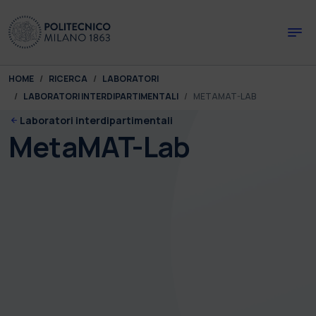
Skip to main content
Skip to page footer
You are here:
HOME
RICERCA
LABORATORI
LABORATORI INTERDIPARTIMENTALI
METAMAT-LAB
Laboratori interdipartimentali
MetaMAT-Lab