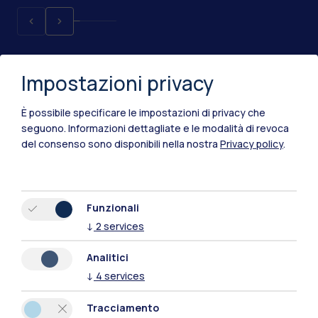
Impostazioni privacy
È possibile specificare le impostazioni di privacy che
seguono.
Informazioni dettagliate e le modalità di revoca
del consenso sono disponibili nella nostra
Privacy policy
.
IT
EN
Sedi
Funzionali
↓
2
services
Milano Leonardo
Analitici
Milano Bovisa
↓
4
services
Cremona
Tracciamento