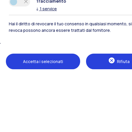
Tracciamento
↓
1
service
Hai il diritto di revocare il tuo consenso in qualsiasi momento, 
revoca possono ancora essere trattati dal fornitore.
Polimi Community
Accetta i selezionati
Rifiuta
Tutti i siti dell’ecosistema