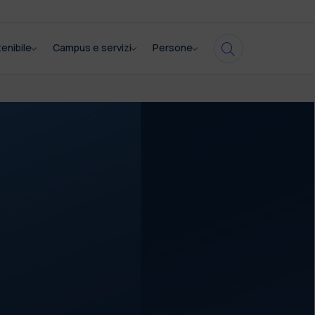
enibile
Campus e servizi
Persone