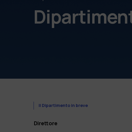
Dipartimen
Il Dipartimento in breve
Direttore