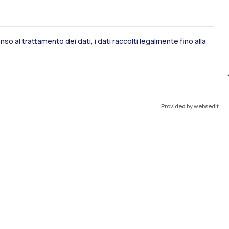
so al trattamento dei dati, i dati raccolti legalmente fino alla
ami di stato
Career Service
Provided by websedit
port
Pok
IT
EN