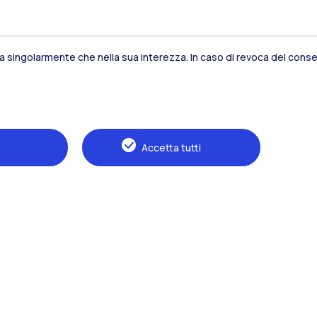
sia singolarmente che nella sua interezza. In caso di revoca del consen
Residenze
Frontiere
Es
Accetta tutti
Alumni
Webeep
S