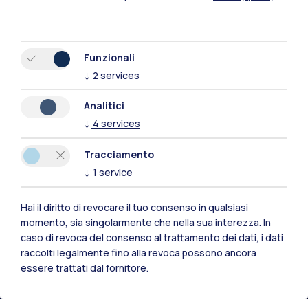
Funzionali
↓
2
services
Analitici
↓
4
services
Tracciamento
↓
1
service
Hai il diritto di revocare il tuo consenso in qualsiasi
Polimi Community
momento, sia singolarmente che nella sua interezza. In
Tutti i siti dell’ecosistema
caso di revoca del consenso al trattamento dei dati, i dati
raccolti legalmente fino alla revoca possono ancora
essere trattati dal fornitore.
Residenze
Frontiere
Esa