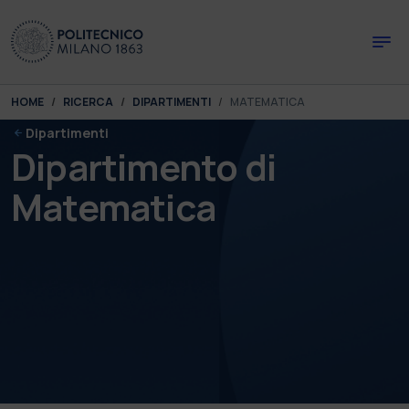
Skip to main content
Skip to page footer
You are here:
HOME
RICERCA
DIPARTIMENTI
MATEMATICA
Dipartimenti
Dipartimento di
Matematica