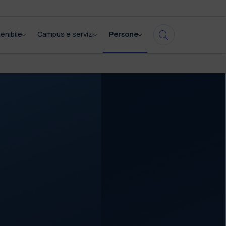
enibile
Campus e servizi
Persone