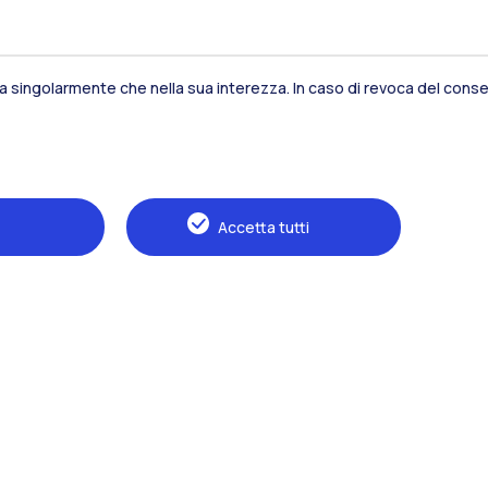
sia singolarmente che nella sua interezza. In caso di revoca del consen
Residenze
Frontiere
Es
Accetta tutti
Alumni
Webeep
S