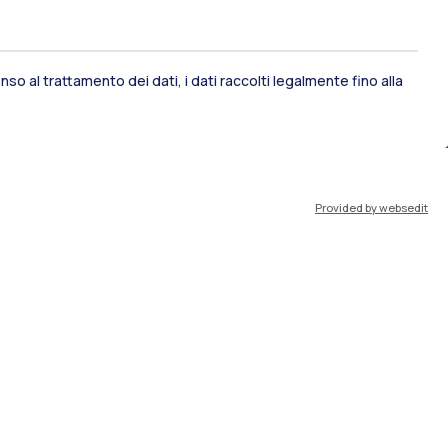
so al trattamento dei dati, i dati raccolti legalmente fino alla
ami di stato
Career Service
Provided by websedit
port
Pok
IT
EN