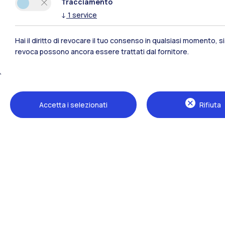
Tracciamento
↓
1
service
Hai il diritto di revocare il tuo consenso in qualsiasi momento, 
revoca possono ancora essere trattati dal fornitore.
Polimi Community
Accetta i selezionati
Rifiuta
Tutti i siti dell’ecosistema